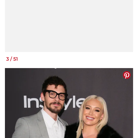
3
/
51