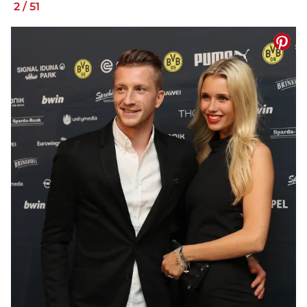
2
/
51