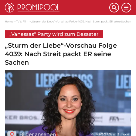
Home
TV & Film
„Sturm der Liebe“-Vorschau Folge 4039: Nach Streit packt ER seine Sachen
„Vanessas“ Party wird zum Desaster
„Sturm der Liebe“-Vorschau Folge
4039: Nach Streit packt ER seine
Sachen
Bilder ansehen
(© IMAGO / Sven Simon)