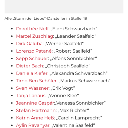
Alle „Sturm der Liebe“-Darsteller in Staffel 19
Dorothée Neff
: „Eleni Schwarzbach“
Marcel Zuschlag
: „Leander Saalfeld“
Dirk Galuba
: „Werner Saalfeld“
Lorenzo Patané
: „Robert Saalfeld“
Sepp Schauer
: „Alfons Sonnbichler“
Dieter Bach
: „Christoph Saalfeld“
Daniela Kiefer
: „Alexandra Schwarzbach“
Timo Ben Schöfer
: „Markus Schwarzbach“
Sven Waasner
: „Erik Vogt“
Tanja Lanäus
: „Yvonne Klee“
Jeannine Gaspár
:„Vanessa Sonnbichler“
Stefan Hartmann
: „Max Richter“
Katrin Anne Heß
: „Carolin Lamprecht“
Aylin Ravanyar
: „Valentina Saalfeld“