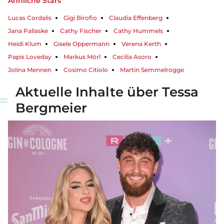
Ähnliche Stars
Lucas Cordalis
Gigi Birofio
Claudia Effenberg
Jana Pallaske
Cathy Fischer
Cathy Hummels
Heidi Klum
Gisele Oppermann
Verena Kerth
Papis Loveday
Markus Mörl
Cecilia Asoro
Jolina Mennen
Cosimo Citiolo
Martin Semmelrogge
Aktuelle Inhalte über Tessa
Bergmeier