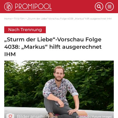
Home
TV & Film
„Sturm der Liebe“-Vorschau Folge 4038: „Markus“ hilft ausgerechnet IHM
Nach Trennung
„Sturm der Liebe“-Vorschau Folge
4038: „Markus“ hilft ausgerechnet
IHM
Bilder ansehen
(© IMAGO / Future Image)