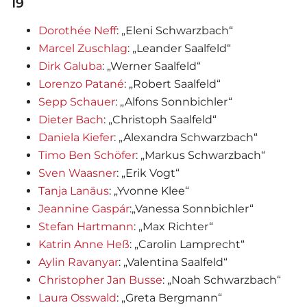
19
Dorothée Neff
: „Eleni Schwarzbach“
Marcel Zuschlag
: „Leander Saalfeld“
Dirk Galuba
: „Werner Saalfeld“
Lorenzo Patané
: „Robert Saalfeld“
Sepp Schauer
: „Alfons Sonnbichler“
Dieter Bach
: „Christoph Saalfeld“
Daniela Kiefer
: „Alexandra Schwarzbach“
Timo Ben Schöfer
: „Markus Schwarzbach“
Sven Waasner
: „Erik Vogt“
Tanja Lanäus
: „Yvonne Klee“
Jeannine Gaspár
:„Vanessa Sonnbichler“
Stefan Hartmann
: „Max Richter“
Katrin Anne Heß
: „Carolin Lamprecht“
Aylin Ravanyar
: „Valentina Saalfeld“
Christopher Jan Busse
: „Noah Schwarzbach“
Laura Osswald
: „Greta Bergmann“