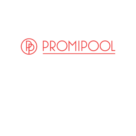
(© imago / Future Image)