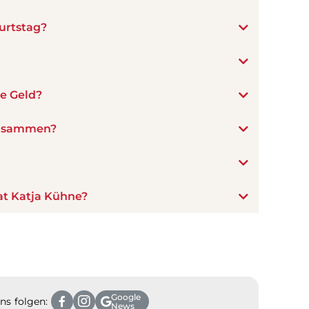
urtstag?
e Geld?
zusammen?
at Katja Kühne?
Google
ns folgen:
News