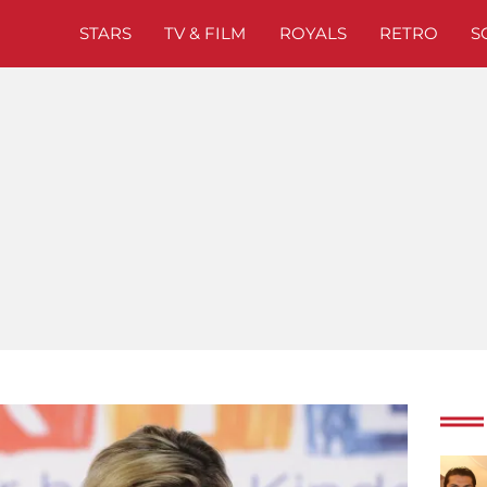
STARS
TV & FILM
ROYALS
RETRO
S