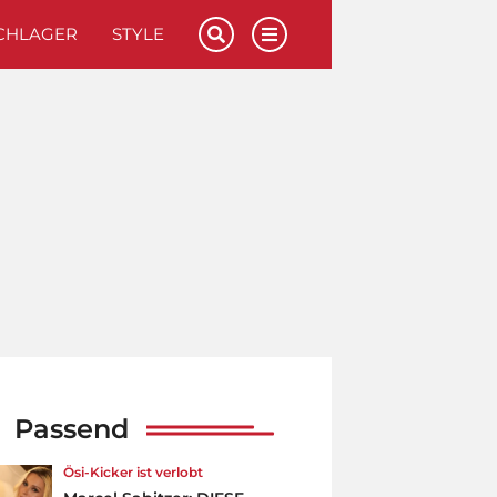
CHLAGER
STYLE
Passend
Ösi-Kicker ist verlobt