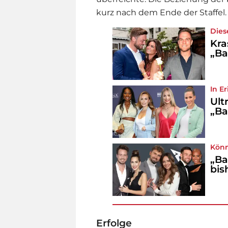
kurz nach dem Ende der Staffel.
Dies
Kra
„Ba
In E
Ult
„Ba
Könn
„Ba
bis
Erfolge