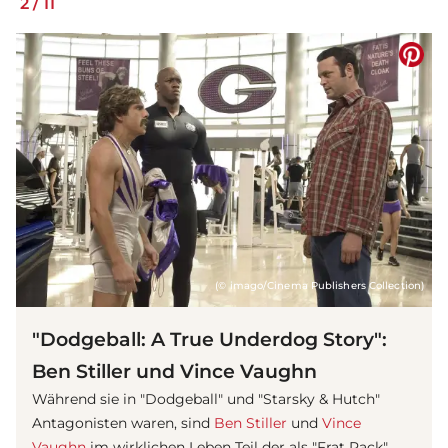
2
/
11
(© imago/Cinema Publishers Collection)
"Dodgeball: A True Underdog Story":
Ben Stiller und Vince Vaughn
Während sie in "Dodgeball" und "
Stars
ky & Hutch"
Antagonisten waren, sind
Ben Stiller
und
Vince
Vaughn
im wirklichen Leben Teil der als "Frat Pack"