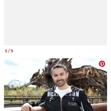
5
/
9