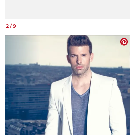
2
/
9