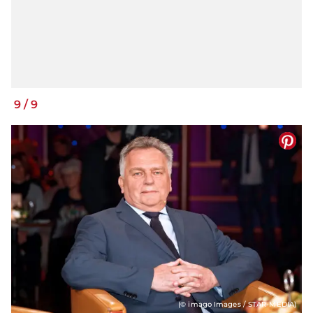
9
/
9
(© imago Images / STAR-MEDIA)