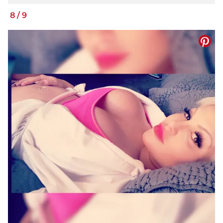
8
/
9