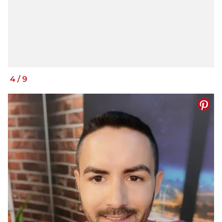
4
/
9