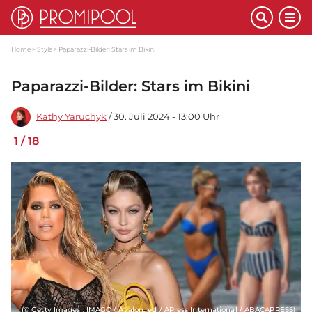
Home
Style
Paparazzi-Bilder: Stars im Bikini
Paparazzi-Bilder: Stars im Bikini
Kathy Yaruchyk
/ 30. Juli 2024 - 13:00 Uhr
1
/
18
(© Getty Images ; IMAGO / Avalon.red / APress International / ABACAPRESS)