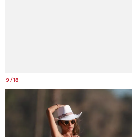
9
/
18