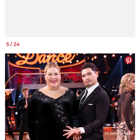
5
/
24
(© Getty Images)