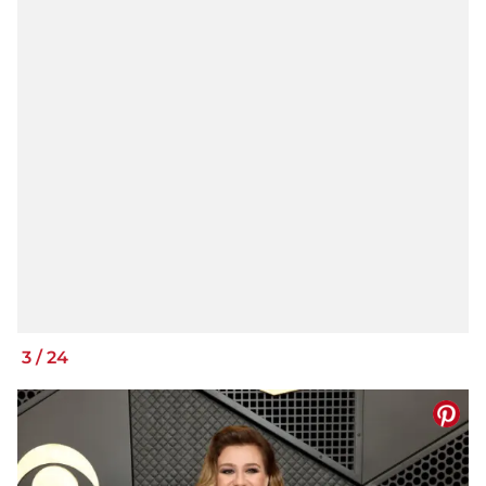
3
/
24