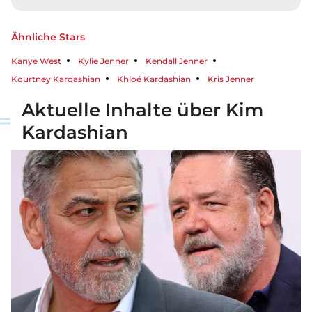
Ähnliche Stars
Kanye West
Kylie Jenner
Kendall Jenner
Kourtney Kardashian
Khloé Kardashian
Kris Jenner
Aktuelle Inhalte über Kim
Kardashian