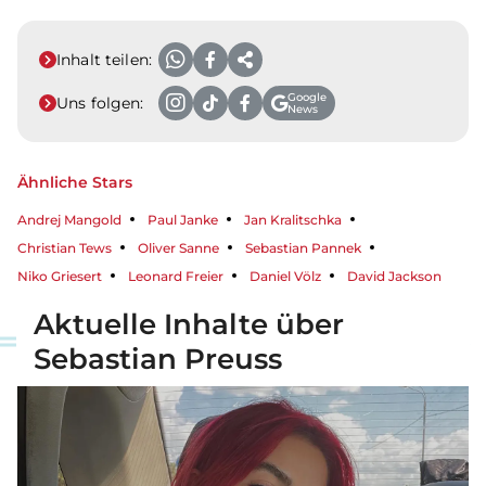
Inhalt teilen:
Google
Uns folgen:
News
Ähnliche Stars
Andrej Mangold
Paul Janke
Jan Kralitschka
Christian Tews
Oliver Sanne
Sebastian Pannek
Niko Griesert
Leonard Freier
Daniel Völz
David Jackson
Aktuelle Inhalte über
Sebastian Preuss