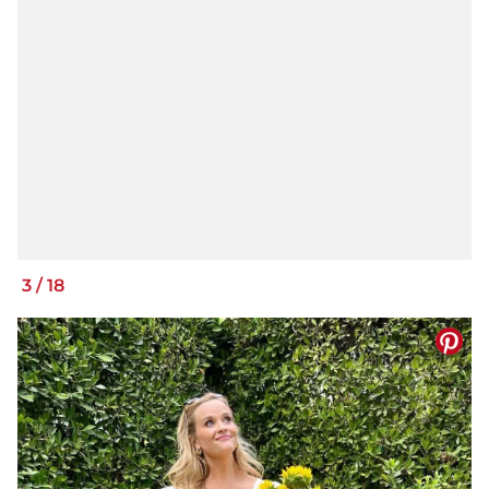
3
/
18