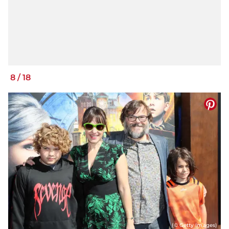
8
/
18
(© Getty Images)