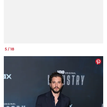
5
/
18