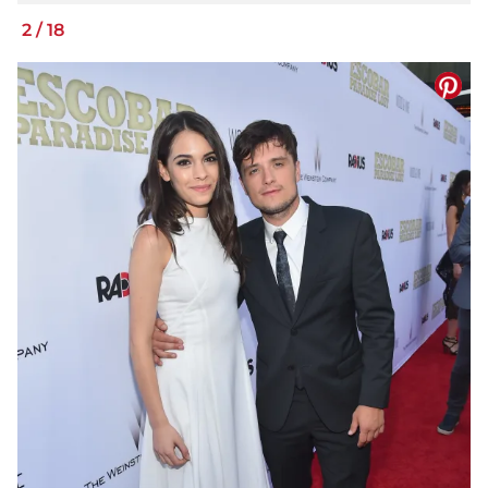
2
/
18