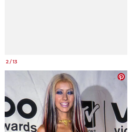
2
/
13