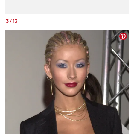
3
/
13