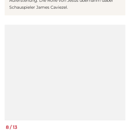
Auferstehung. Die Rolle von Jesus übernahm dabei
Schauspieler James Caviezel.
8
/
13