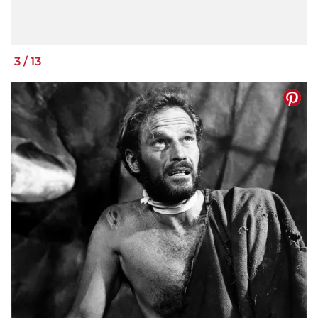
3
/
13