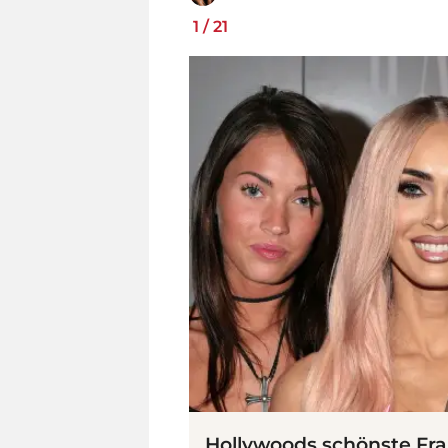
1
/
21
Hollywoods schönste Fr