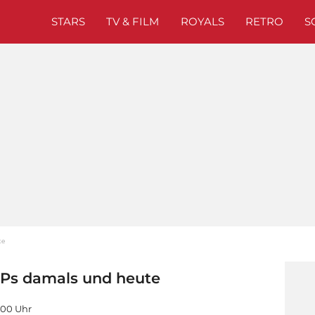
STARS
TV & FILM
ROYALS
RETRO
S
te
IPs damals und heute
5:00 Uhr