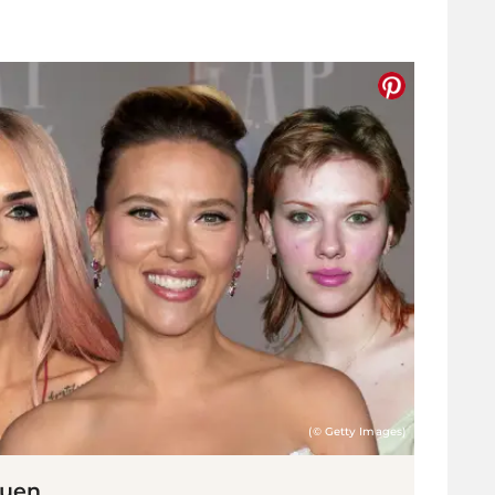
(© Getty Images)
auen