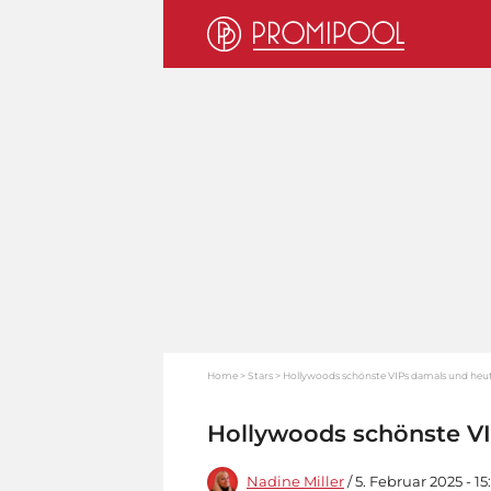
Home
Stars
Hollywoods schönste VIPs damals und heu
Hollywoods schönste V
Nadine Miller
/ 5. Februar 2025 - 1