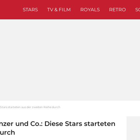
STARS
TV & FILM
ROYALS
RETRO
S
Stars starteten aus der zweiten Reihe durch
er und Co.: Diese Stars starteten
durch