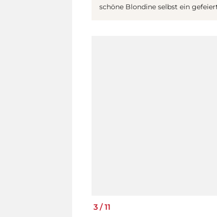
schöne Blondine selbst ein gefeier
3
/
11