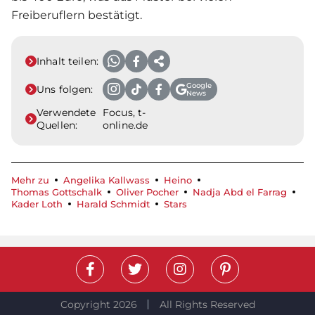
Freiberuflern bestätigt.
Inhalt teilen:
Google
Uns folgen:
News
Verwendete
Focus, t-
Quellen:
online.de
Mehr zu
Angelika Kallwass
Heino
Thomas Gottschalk
Oliver Pocher
Nadja Abd el Farrag
Kader Loth
Harald Schmidt
Stars
Copyright 2026
All Rights Reserved