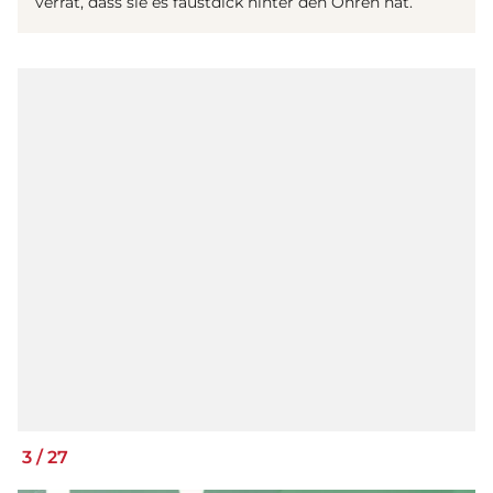
verrät, dass sie es faustdick hinter den Ohren hat.
3
/
27