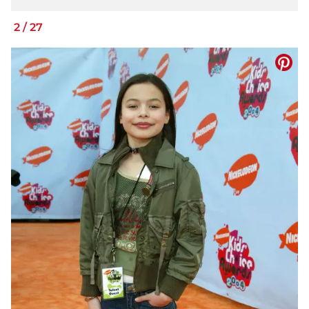
2
/
27