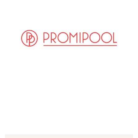
(© Imago Images / epd)