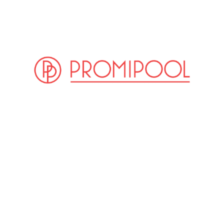
(© imago / Zuma/Keystone)