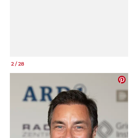
2
/
28