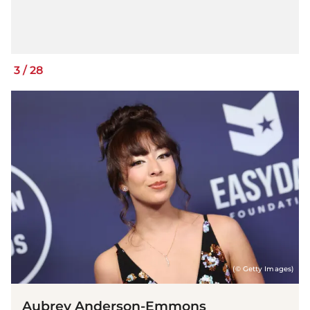
3
/
28
(© Getty Images)
Aubrey Anderson-Emmons