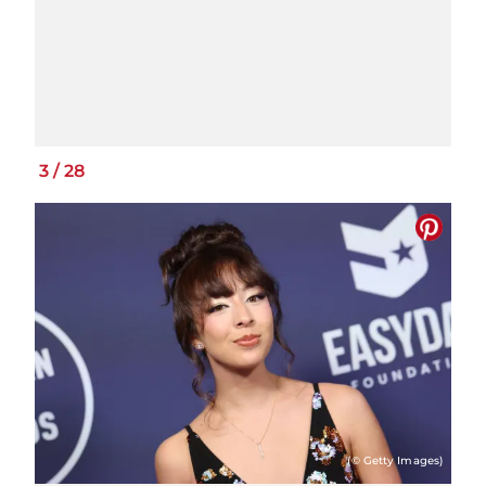
3
/
28
(© Getty Images)