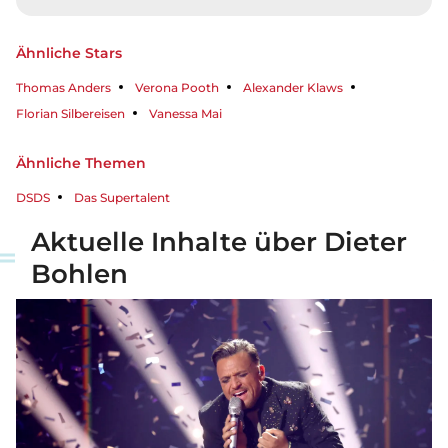
Ähnliche Stars
Thomas Anders
Verona Pooth
Alexander Klaws
Florian Silbereisen
Vanessa Mai
Ähnliche Themen
DSDS
Das Supertalent
Aktuelle Inhalte über Dieter
Bohlen