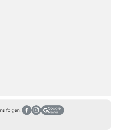
Google
ns folgen:
News