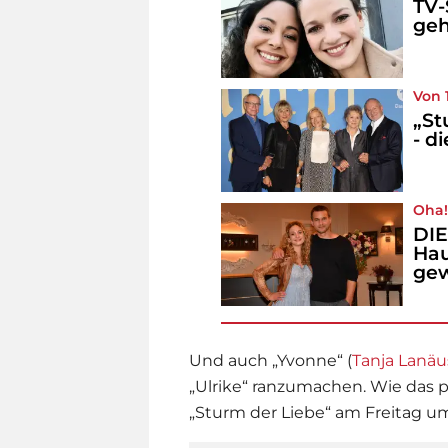
TV-
geh
Von 
„St
- d
Oha
DIE
Hau
ge
Und auch „Yvonne“ (
Tanja Lanäu
„Ulrike“ ranzumachen. Wie das pa
„
Sturm der Liebe
“ am Freitag um