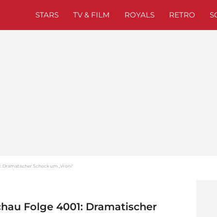
STARS
TV & FILM
ROYALS
RETRO
S
1: Dramatischer Schock um „Vroni“
chau Folge 4001: Dramatischer