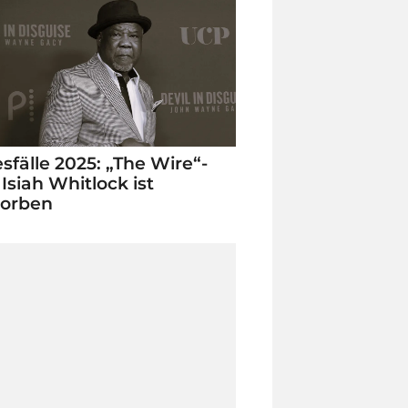
sfälle 2025: „The Wire“-
 Isiah Whitlock ist
torben