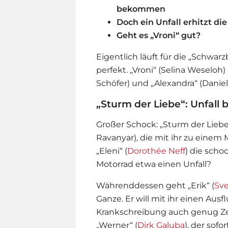
bekommen
Doch ein Unfall erhitzt d
Geht es „Vroni“ gut?
Eigentlich läuft für die „Schwarz
perfekt. „Vroni“ (Selina Weseloh
Schöfer) und „Alexandra“ (Danie
„Sturm der Liebe“: Unfall b
Großer Schock: „
Sturm der Lieb
Ravanyar), die mit ihr zu einem
„Eleni“ (
Dorothée Neff
) die scho
Motorrad etwa einen Unfall?
Währenddessen geht „Erik“ (
Sv
Ganze. Er will mit ihr einen Au
Krankschreibung auch genug Zeit
„Werner“ (
Dirk Galuba
), der sofor