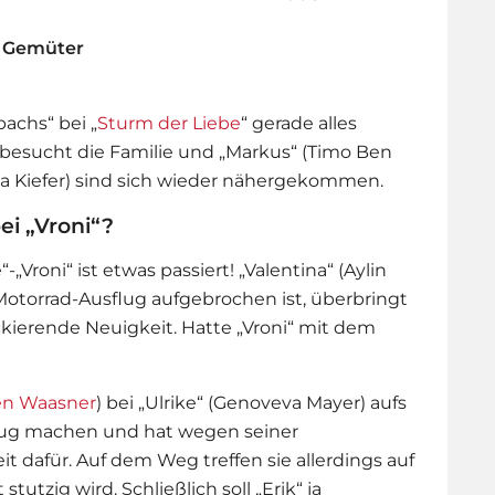
ie Gemüter
bachs“ bei „
Sturm der Liebe
“ gerade alles
) besucht die Familie und „Markus“ (Timo Ben
la Kiefer) sind sich wieder nähergekommen.
ei „Vroni“?
e
“-„Vroni“ ist etwas passiert! „Valentina“ (Aylin
 Motorrad-Ausflug aufgebrochen ist, überbringt
ckierende Neuigkeit. Hatte „Vroni“ mit dem
en Waasner
) bei „Ulrike“ (Genoveva Mayer) aufs
sflug machen und hat wegen seiner
 dafür. Auf dem Weg treffen sie allerdings auf
t stutzig wird. Schließlich soll „Erik“ ja