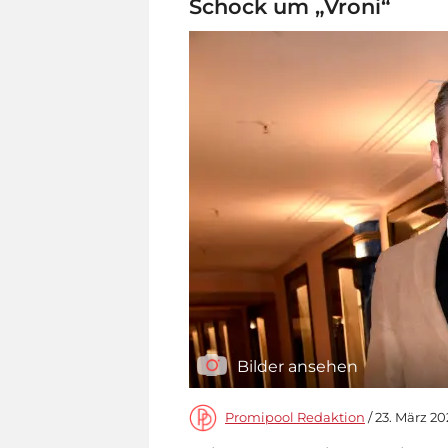
Schock um „Vroni“
Bilder ansehen
Promipool Redaktion
/ 23. März 20