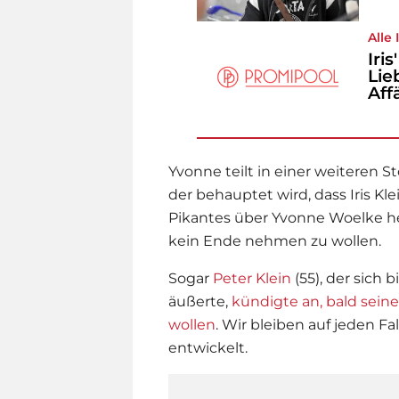
Alle
Iri
Lie
Aff
Yvonne teilt in einer weiteren S
der behauptet wird, dass
Iris Kle
Pikantes über
Yvonne Woelke
he
kein Ende nehmen zu wollen.
Sogar
Peter Klein
(55), der sic
äußerte,
kündigte an, bald seine
wollen
. Wir bleiben auf jeden Fal
entwickelt.