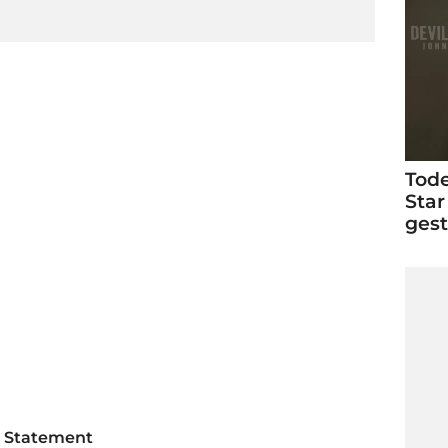
Tode
Star
ges
s Statement