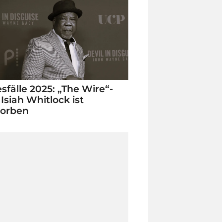
sfälle 2025: „The Wire“-
 Isiah Whitlock ist
torben