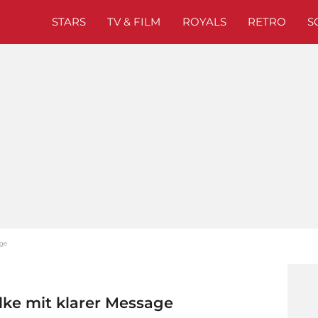
STARS
TV & FILM
ROYALS
RETRO
S
age
lke mit klarer Message