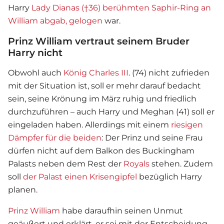
Harry
Lady Dianas (†36) berühmten Saphir-Ring an
William abgab, gelogen
war.
Prinz William vertraut seinem Bruder
Harry nicht
Obwohl auch
König Charles III
. (74) nicht zufrieden
mit der Situation ist, soll er mehr darauf bedacht
sein, seine Krönung im März ruhig und friedlich
durchzuführen – auch Harry und Meghan (41) soll er
eingeladen haben. Allerdings mit einem
r
iesigen
Dämpfer für die beiden
: Der Prinz und seine Frau
dürfen nicht auf dem Balkon des Buckingham
Palasts neben dem Rest der
Royals
stehen. Zudem
soll
der
Palast einen Krisengipfel
bezüglich Harry
planen.
Prinz William
habe daraufhin seinen Unmut
geäußert und erklärt, er sei mit der Entscheidung