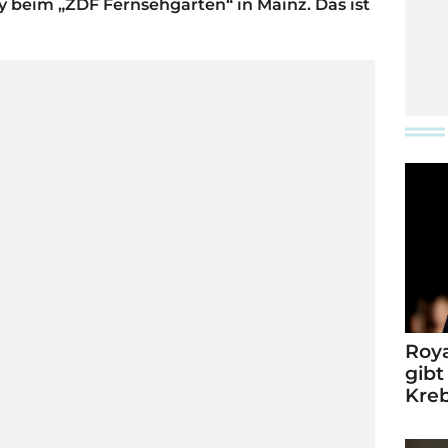
 beim „ZDF Fernsehgarten“ in Mainz. Das ist
Roya
gibt
Kre