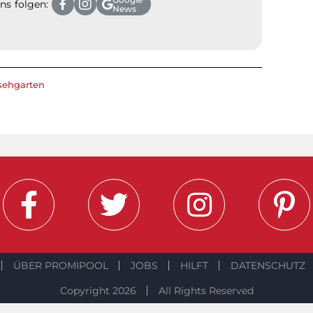
ns folgen:
News
sehgarten
ÜBER PROMIPOOL
JOBS
HILFT
DATENSCHUTZ
Copyright 2026
All Rights Reserved