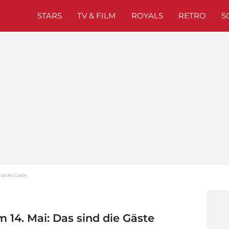
STARS
TV & FILM
ROYALS
RETRO
S
nd die Gäste
14. Mai: Das sind die Gäste