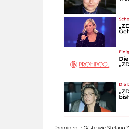
Scho
„ZD
Geh
Eini
Die
„ZD
Die 
„ZD
bis
Prominente Gäste wie Stefano Z