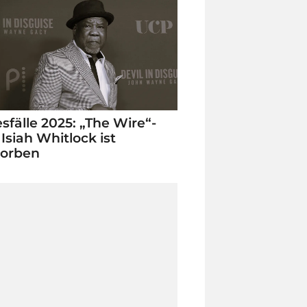
sfälle 2025: „The Wire“-
 Isiah Whitlock ist
torben