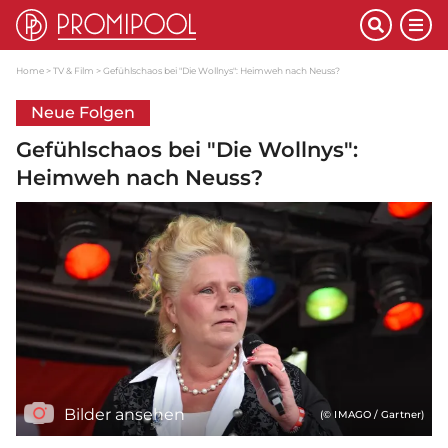
Home
TV & Film
Gefühlschaos bei "Die Wollnys": Heimweh nach Neuss?
Neue Folgen
Gefühlschaos bei "Die Wollnys":
Heimweh nach Neuss?
Bilder ansehen
(© IMAGO / Gartner)