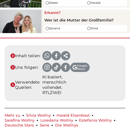
Dieter
Harald
Erkannt?
Wer ist die Mutter der Großfamilie?
Sylvana
Silvia
Inhalt teilen:
Google
Uns folgen:
News
KI basiert,
Verwendete
menschlich
Quellen:
vollendet.
RTLZWEI
Mehr zu
Silvia Wollny
Harald Elsenbast
Sarafina Wollny
Loredana Wollny
Estefania Wollny
Deutsche Stars
Serie
Die Wollnys