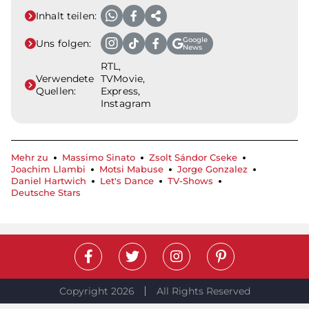
Inhalt teilen:
Google
Uns folgen:
News
RTL,
Verwendete
TVMovie,
Quellen:
Express,
Instagram
Mehr zu
Massimo Sinato
Zsolt Sándor Cseke
Joachim Llambi
Motsi Mabuse
Jorge Gonzalez
Daniel Hartwich
Let's Dance
TV-Shows
Deutsche Stars
Copyright 2026
All Rights Reserved