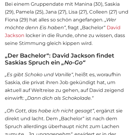
Bei einem Gruppendate mit Manina (30), Saskia
(29), Pamela (25), Jana (27), Lisa (27), Colleen (27) und
Fiona (29) hat alles so schön angefangen.
„Wer
möchte denn Eis haben“
, fragt „Bachelor“
David
Jackson
locker in die Runde, ohne zu wissen, dass
seine Stimmung gleich kippen wird.
„Der Bachelor“: David Jackson findet
Saskias Spruch ein
„No-Go“
„Es gibt Schoko und Vanille“
, heißt es, woraufhin
Saskia, die privat ihren Job gekündigt hat, um
aktuell auf Weltreise zu gehen, auf David zeigend
einwirft:
„Dann dich als Schokolade.“
„Oh Gott, das habe ich nicht gesagt“
, ergänzt sie
direkt und lacht. Dem „Bachelor“ ist nach dem
Spruch allerdings überhaupt nicht zum Lachen
zumute.
„Ja, unangenehm“
, erwidert er in der