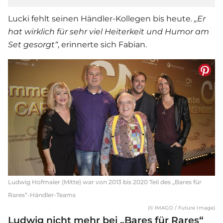
Lucki fehlt seinen Händler-Kollegen bis heute.
„Er
hat wirklich für sehr viel Heiterkeit und Humor am
Set gesorgt“
, erinnerte sich Fabian.
Ludwig Hofmaier (Mitte) war von 2013 bis 2020 Teil des „Bares für
Rares”-Händler-Teams
(© IMAGO / Future Image)
Ludwig nicht mehr bei „Bares für Rares“