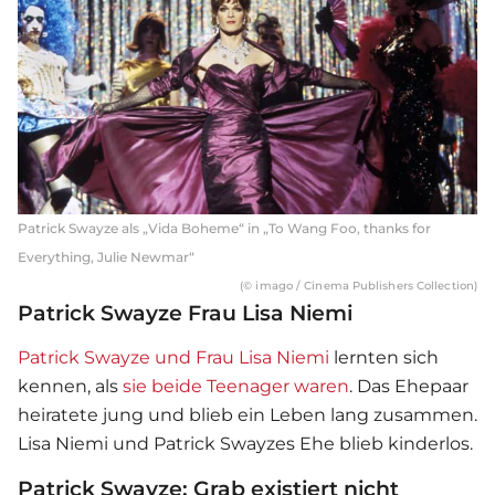
Patrick Swayze als „Vida Boheme“ in „To Wang Foo, thanks for
Everything, Julie Newmar“
(© imago / Cinema Publishers Collection)
Patrick Swayze Frau Lisa Niemi
Patrick Swayze und Frau Lisa Niemi
lernten sich
kennen, als
sie beide Teenager waren
. Das Ehepaar
heiratete jung und blieb ein Leben lang zusammen.
Lisa Niemi und Patrick Swayzes Ehe blieb kinderlos.
Patrick Swayze: Grab existiert nicht