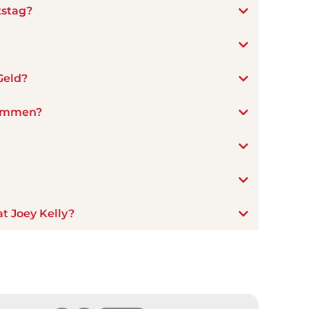
tstag?
Geld?
sammen?
t Joey Kelly?