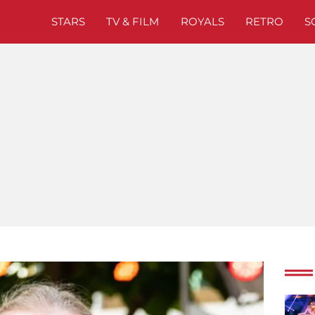
STARS
TV & FILM
ROYALS
RETRO
S