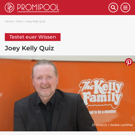
Home
Stars
Joey Kelly Quiz
Testet euer Wissen
Joey Kelly Quiz
(© IMAGO / Andre Lenthe)