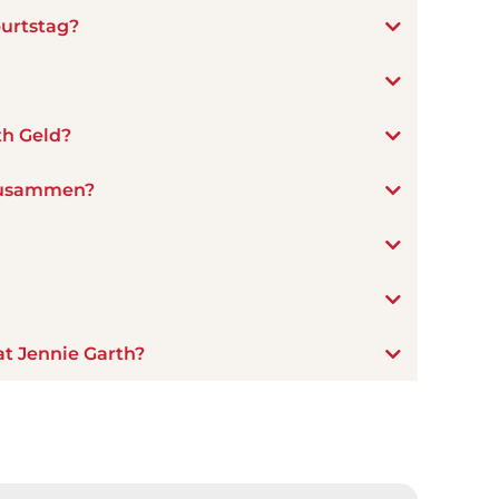
urtstag?
th Geld?
 zusammen?
at Jennie Garth?