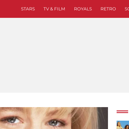
STARS
TV & FILM
ROYALS
RETRO
S