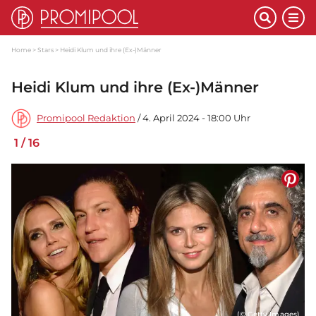
Home
Stars
Heidi Klum und ihre (Ex-)Männer
Heidi Klum und ihre (Ex-)Männer
Promipool Redaktion
/ 4. April 2024 - 18:00 Uhr
1
/
16
(© Getty Images)