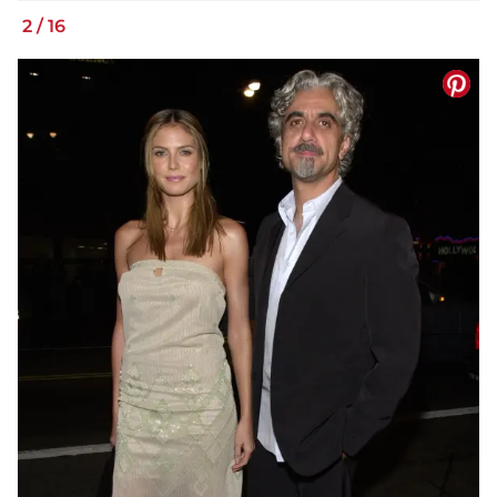
2
/
16