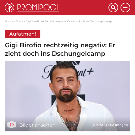
Home
Stars
Gigi Birofio rechtzeitig negativ: Er zieht doch ins Dschungelcamp
Aufatmen!
Gigi Birofio rechtzeitig negativ: Er
zieht doch ins Dschungelcamp
Bilder ansehen
(© IMAGO / PA Images)