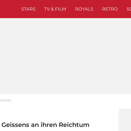
STARS
TV & FILM
ROYALS
RETRO
S
 Reichtum
Geissens an ihren Reichtum