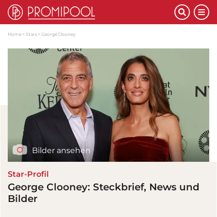
Home
Stars
George Clooney
Bilder ansehen
Star-Profil
George Clooney: Steckbrief, News und
Bilder