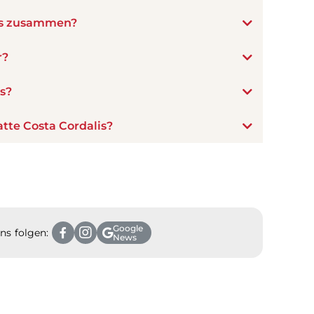
is zusammen?
r?
s?
atte Costa Cordalis?
Google
ns folgen:
News