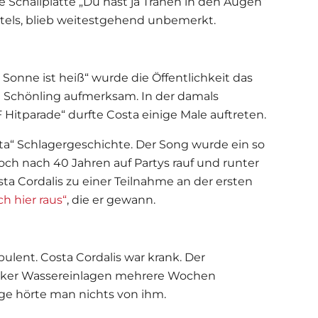
te Schallplatte „Du hast ja Tränen in den Augen“
Titels, blieb weitestgehend unbemerkt.
e Sonne ist heiß“ wurde die Öffentlichkeit das
n Schönling aufmerksam. In der damals
itparade“ durfte Costa einige Male auftreten.
ita“ Schlagergeschichte. Der Song wurde ein so
och nach 40 Jahren auf Partys rauf und runter
osta Cordalis zu einer Teilnahme an der ersten
ch hier raus“
, die er gewann.
bulent. Costa Cordalis war krank. Der
arker Wassereinlagen mehrere Wochen
nge hörte man nichts von ihm.