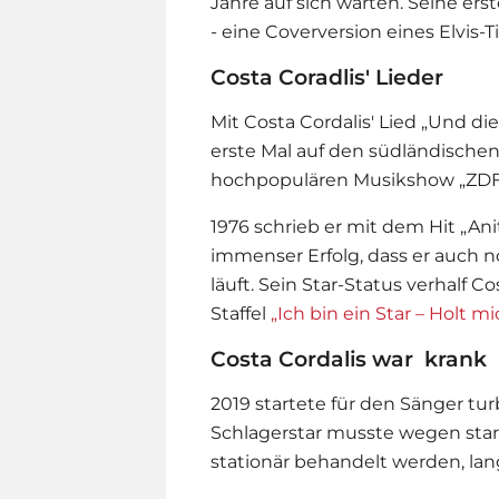
Jahre auf sich warten. Seine ers
- eine Coverversion eines Elvis-
Costa Coradlis' Lieder
Mit Costa Cordalis' Lied „Und di
erste Mal auf den südländische
hochpopulären Musikshow „ZDF H
1976 schrieb er mit dem Hit „An
immenser Erfolg, dass er auch n
läuft. Sein Star-Status verhalf C
Staffel
„Ich bin ein Star – Holt mi
Costa Cordalis war krank
2019 startete für den Sänger tur
Schlagerstar musste wegen st
stationär behandelt werden, la