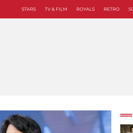
STARS
TV & FILM
ROYALS
RETRO
S