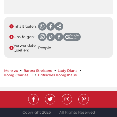
Inhalt teilen:
Google
Uns folgen:
News
Verwendete
People
Quellen:
Mehr zu
Barbra Streisand
Lady Diana
König Charles III
Britisches Königshaus
Copyright 2026
All Rights Reserved