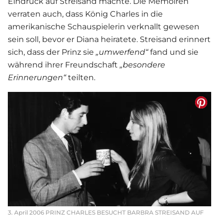
Eindruck auf Streisand machte. Die Memoiren
verraten auch, dass König Charles in die
amerikanische Schauspielerin verknallt gewesen
sein soll, bevor er Diana heiratete. Streisand erinnert
sich, dass der Prinz sie
„umwerfend“
fand und sie
während ihrer Freundschaft
„besondere
Erinnerungen“
teilten.
3. April 2006 PRINZ CHARLES BESUCHT BARBRA STREISAND AUF