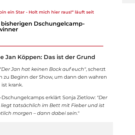
bin ein Star - Holt mich hier raus!“ läuft seit
4
 bisherigen Dschungelcamp-
winner
 Jan Köppen: Das ist der Grund
"Der Jan hat keinen Bock auf euch"
, scherzt
in zu Beginn der Show, um dann den wahren
ist krank.
-
Dschungelcamp
s erklärt
Sonja Zietlow
:
"Der
 liegt tatsächlich im Bett mit Fieber und ist
ntlich morgen – dann dabei sein."