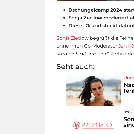
Dschungelcamp 2024 star
Sonja Zietlow moderiert al
Dieser Grund steckt dahin
Sonja Zietlow
begrüßt die Teil
ohne ihren Co-Moderator
Jan K
stehe ich alleine hier!"
verkündet
Seht auch:
Uner
Nac
feh
Im Ü
So
sin