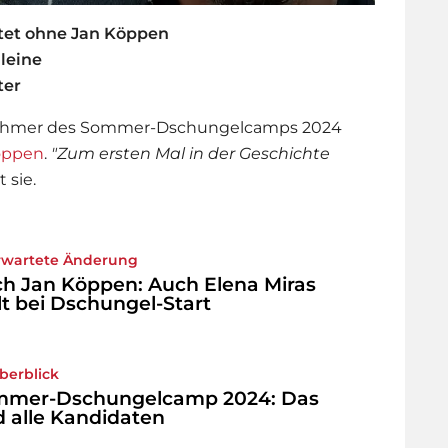
tet ohne Jan Köppen
leine
ter
nehmer des Sommer-
Dschungelcamp
s 2024
öppen
.
"Zum ersten Mal in der Geschichte
 sie.
wartete Änderung
h Jan Köppen: Auch Elena Miras
lt bei Dschungel-Start
berblick
mmer-Dschungelcamp 2024: Das
d alle Kandidaten