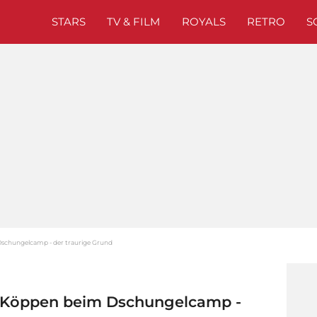
STARS
TV & FILM
ROYALS
RETRO
S
Dschungelcamp - der traurige Grund
n Köppen beim Dschungelcamp -