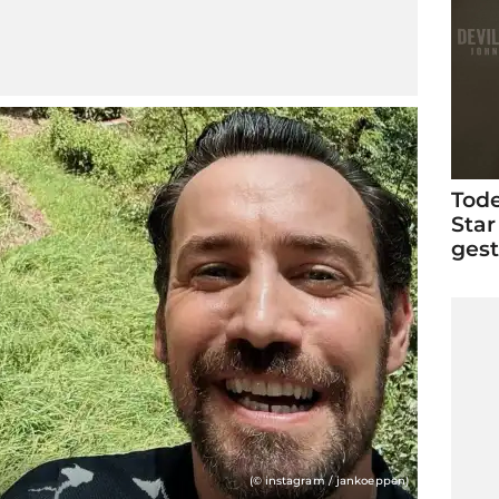
Tode
Star
ges
(© instagram / jankoeppen)