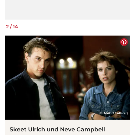
2
/
14
(© IMAGO / Allstar)
Skeet Ulrich und Neve Campbell