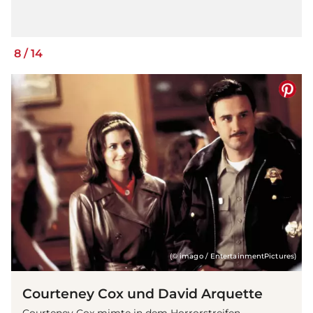
8
/
14
(© imago / EntertainmentPictures)
Courteney Cox und David Arquette
Courteney Cox mimte in dem Horrorstreifen