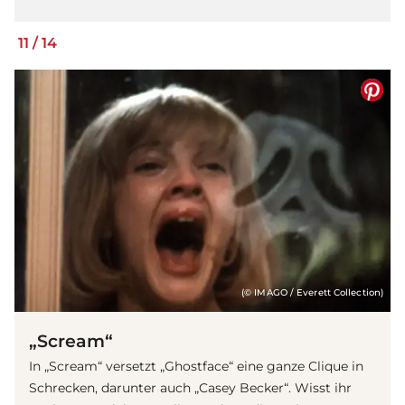
11
/
14
(© IMAGO / Everett Collection)
„Scream“
In „Scream“ versetzt „Ghostface“ eine ganze Clique in
Schrecken, darunter auch „Casey Becker“. Wisst ihr