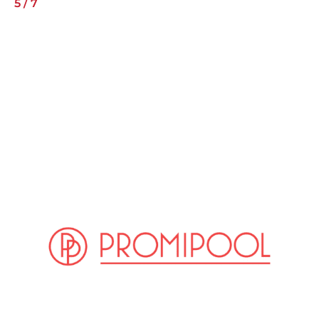
5
/
7