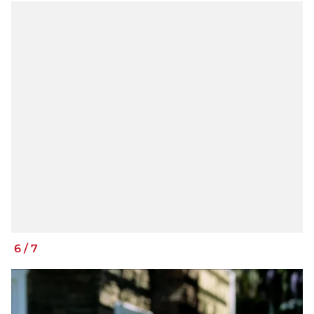
6
/
7