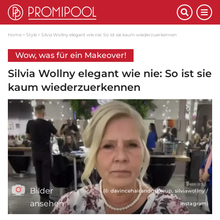
Home
Style
Silvia Wollny elegant wie nie: So ist sie kaum wiederzuerkennen
Wow, was für ein Makeover!
Silvia Wollny elegant wie nie: So ist sie
kaum wiederzuerkennen
Bilder
(© davincehairandmakeup, silviawollny /
ansehen
Instagram)