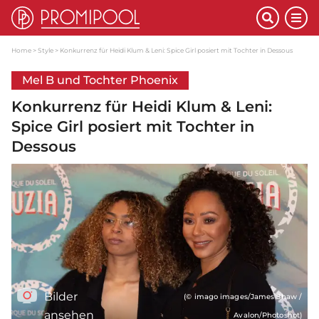
Home
Style
Konkurrenz für Heidi Klum & Leni: Spice Girl posiert mit Tochter in Dessous
Mel B und Tochter Phoenix
Konkurrenz für Heidi Klum & Leni:
Spice Girl posiert mit Tochter in
Dessous
Bilder
(© imago images/James Shaw /
ansehen
Avalon/Photoshot)