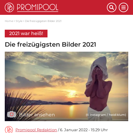
Home
Style
Die freizügigsten Bilder 2021
2021 war heiß!
Die freizügigsten Bilder 2021
Bilder ansehen
(© Instagram / heidiklum)
Promipool Redaktion
/ 6. Januar 2022 - 15:29 Uhr