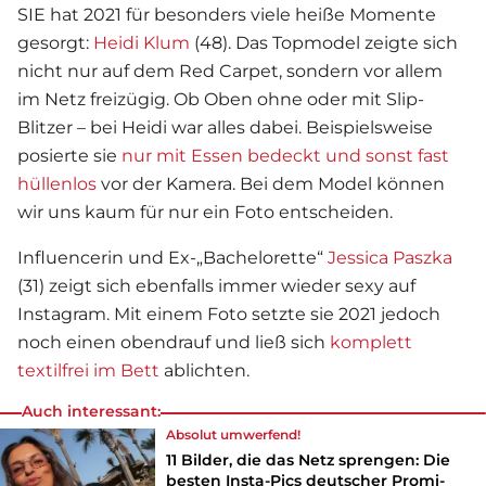
SIE hat 2021 für besonders viele heiße Momente
gesorgt:
Heidi Klum
(48). Das Topmodel zeigte sich
nicht nur auf dem Red Carpet, sondern vor allem
im Netz freizügig. Ob Oben ohne oder mit Slip-
Blitzer – bei Heidi war alles dabei. Beispielsweise
posierte sie
nur mit Essen bedeckt und sonst fast
hüllenlos
vor der Kamera. Bei dem Model können
wir uns kaum für nur ein Foto entscheiden.
Influencerin und Ex-„Bachelorette“
Jessica Paszka
(31) zeigt sich ebenfalls immer wieder sexy auf
Instagram. Mit einem Foto setzte sie 2021 jedoch
noch einen obendrauf und ließ sich
komplett
textilfrei im Bett
ablichten.
Auch interessant:
Absolut umwerfend!
11 Bilder, die das Netz sprengen: Die
besten Insta-Pics deutscher Promi-