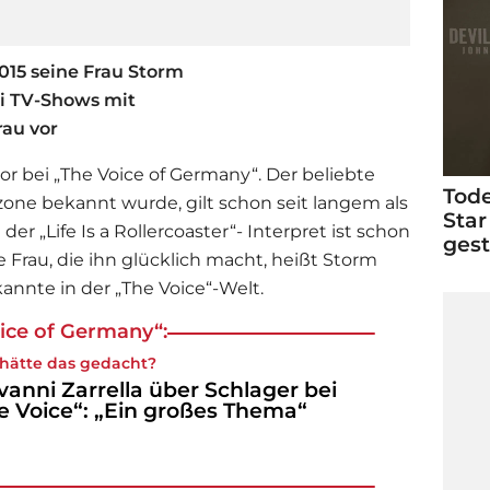
015 seine Frau Storm
ei TV-Shows mit
rau vor
ror bei „The Voice of Germany“. Der beliebte
Tode
one bekannt wurde, gilt schon seit langem als
Star
r „Life Is a Rollercoaster“- Interpret ist schon
ges
e Frau, die ihn glücklich macht, heißt Storm
annte in der „The Voice“-Welt.
ice of Germany“:
hätte das gedacht?
vanni Zarrella über Schlager bei
e Voice“: „Ein großes Thema“