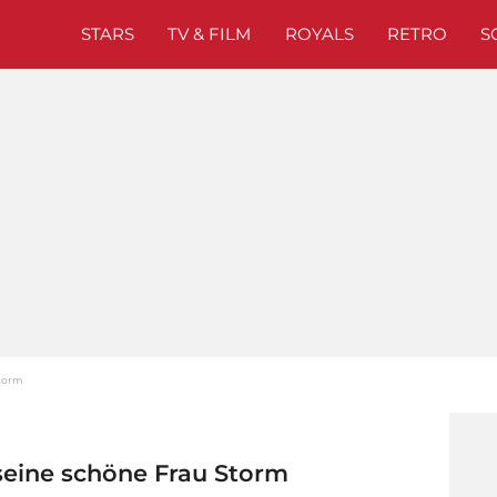
STARS
TV & FILM
ROYALS
RETRO
S
Storm
 seine schöne Frau Storm