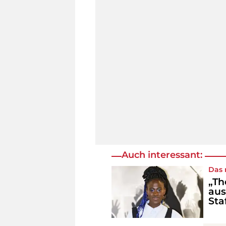
Auch interessant:
Das 
„Th
aus
Sta