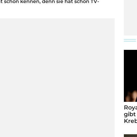
ht schon kennen, denn sie hat schon TV-
Roya
gibt
Kre