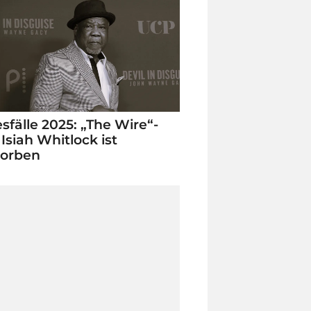
sfälle 2025: „The Wire“-
 Isiah Whitlock ist
torben