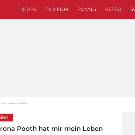
STARS
TV & FILM
ROYALS
RETRO
S
 mein Leben zerstört“
hlen
Verona Pooth hat mir mein Leben