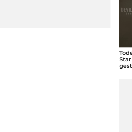
Tode
Star
ges