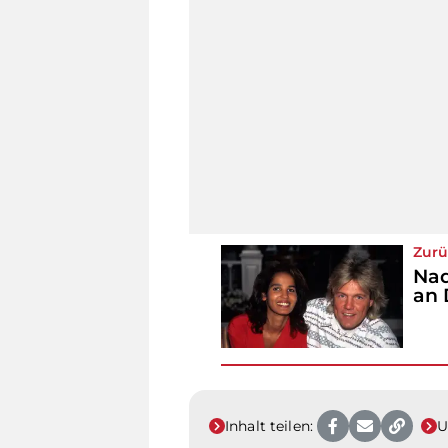
Zurü
Nad
an 
Inhalt teilen:
U