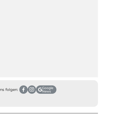
Google
ns folgen:
News