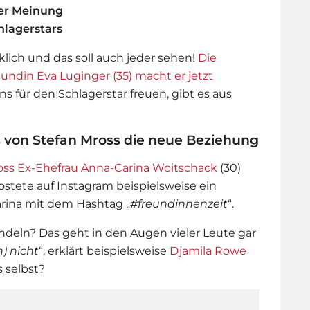
ner Meinung
chlagerstars
cklich und das soll auch jeder sehen!
Die
ndin Eva Luginger (35) macht er jetzt
ns für den Schlagerstar freuen, gibt es aus
s von Stefan Mross die neue Beziehung
oss Ex-Ehefrau
Anna-Carina Woitschack
(30)
ostete auf Instagram beispielsweise ein
rina mit dem Hashtag „
#freundinnenzeit
“.
ndeln? Das geht in den Augen vieler Leute gar
) nicht
“, erklärt beispielsweise
Djamila Rowe
s selbst?