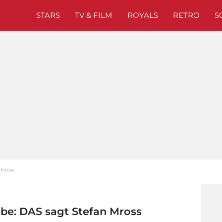
STARS
TV & FILM
ROYALS
RETRO
S
n Mross
ebe: DAS sagt Stefan Mross