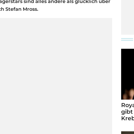
gerstars sind alles andere als glücklich über
ch Stefan Mross.
Roya
gibt
Kre