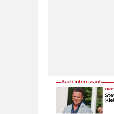
Auch interessant:
Nich
Ste
Kle