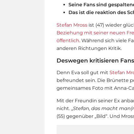
Seine Fans sind gespalte
Das ist die reaktion des S
Stefan Mross
ist (47) wieder glü
Beziehung mit seiner neuen Freu
öffentlich
. Während sich viele Fa
anderen Richtungen Kritik.
Deswegen kritisieren Fan
Denn Eva soll gut mit
Stefan Mr
befreundet sein. Die Brünette p
gemeinsames Foto mit Anna-Ca
Mit der Freundin seiner Ex anba
nicht. „
Stefan, das macht man(n
(55) gegenüber „Bild“. Und Mros