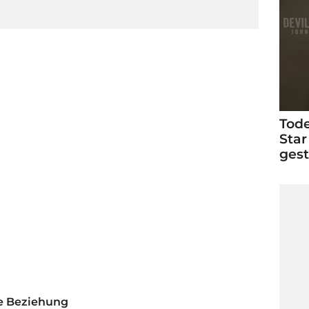
Tode
Star
ges
ue Beziehung