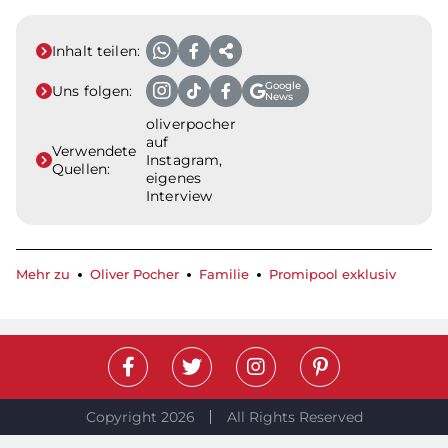
Inhalt teilen:
Google
Uns folgen:
News
oliverpocher
auf
Verwendete
Instagram,
Quellen:
eigenes
Interview
Mehr zu
Oliver Pocher
Familie
Promipool exklusiv
Copyright 2026
All Rights Reserved